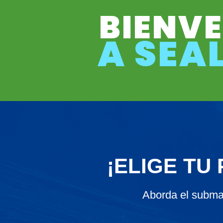
BIENV
A SEA
¡ELIGE TU
Aborda el subma