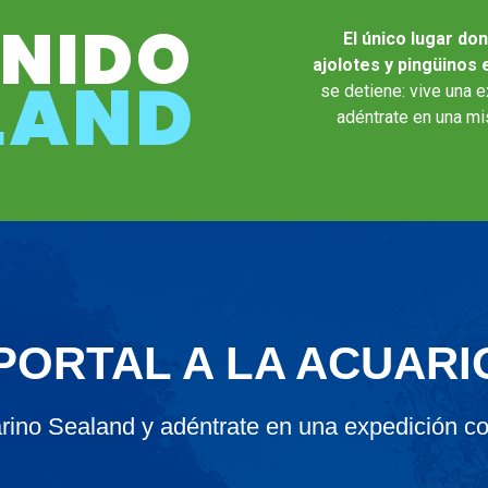
ENIDO
El único lugar do
ajolotes y pingüinos 
LAND
se detiene: vive una e
adéntrate en una mis
 PORTAL A LA ACUAR
rino Sealand y adéntrate en una expedición co