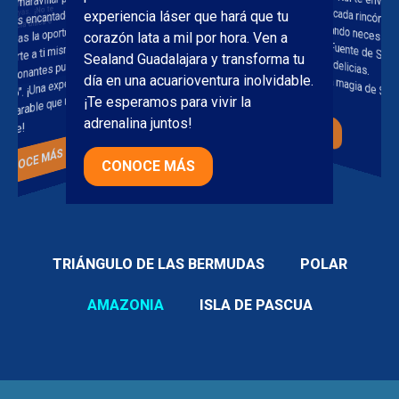
re majestuosos
tros encantadores pingüinos. No
¡No te
es rayas.
experiencia láser que hará que tu
iencia única e
ierdas la oportunidad de
corazón lata a mil por hora. Ven a
fiarte a ti mismo en los
esionantes puentes colgantes
Sealand Guadalajara y transforma tu
tigo". ¡Una experiencia
día en una acuarioventura inolvidable.
Monterrey!
rable que no querrás
¡Te esperamos para vivir la
CONOCE MÁS
adrenalina juntos!
derte!
CONOCE MÁS
CONOCE MÁS
TRIÁNGULO DE LAS BERMUDAS
POLAR
AMAZONIA
ISLA DE PASCUA