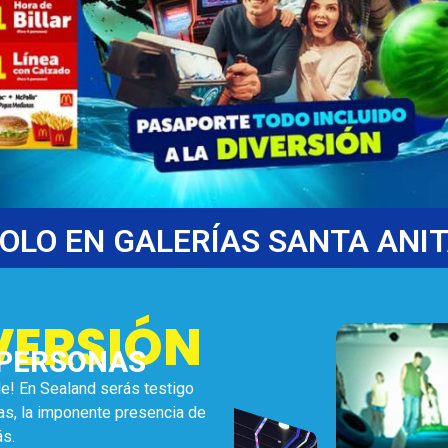
OLO EN GALERÍAS SANTA ANI
IVERSIÓN
 PERSONAS
le! En Sealand serás testigo
as, la imponente presencia de
ás.