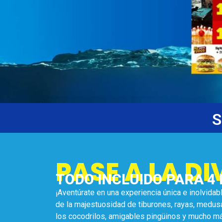
S
PASE A LA D
TODO INCLUIDO PARA 4
¡Aventúrate en una experiencia única e inolvidab
de la majestuosidad de tiburones, rayas, medus
los cocodrilos, amigables pingüinos y mucho m