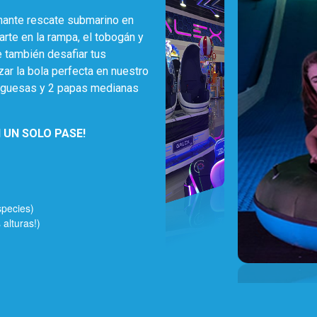
nante rescate submarino en
zarte en la rampa, el tobogán y
e también desafiar tus
ar la bola perfecta en nuestro
urguesas y 2 papas medianas
ON UN SOLO PASE!
species)
 alturas!)