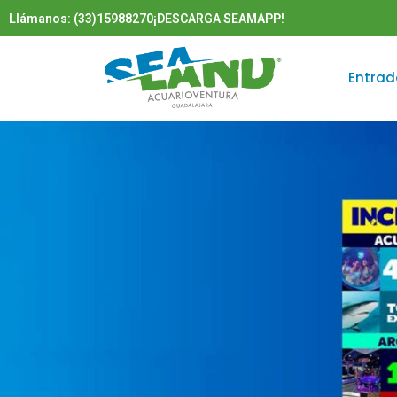
Llámanos: (33)15988270
¡DESCARGA SEAMAPP!
Entrad