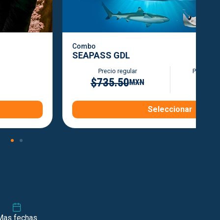
Combo
SEAPASS GDL
Precio regular
Precio en
$735.50
$399
MXN
Seleccionar
Mas fechas