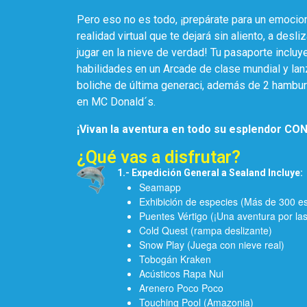
Pero eso no es todo, ¡prepárate para un emocio
realidad virtual que te dejará sin aliento, a desli
jugar en la nieve de verdad! Tu pasaporte incluy
habilidades en un Arcade de clase mundial y lanz
boliche de última generaci, además de 2 hamb
en MC Donald´s.
¡Vivan la aventura en todo su esplendor C
¿Qué vas a disfrutar?
1.- Expedición General a Sealand Incluye:
Seamapp
Exhibición de especies (Más de 300 e
Puentes Vértigo (¡Una aventura por las
Cold Quest (rampa deslizante)
Snow Play (Juega con nieve real)
Tobogán Kraken
Acústicos Rapa Nui
Arenero Poco Poco
Touching Pool (Amazonia)