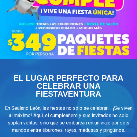
EL LUGAR PERFECTO PARA
CELEBRAR UNA
FIESTAVENTURA
En Sealand León, las fiestas no sólo se celebran… ¡Se viven
al máximo! Aquí, el cumpleañero y sus invitados no solo
soplan velitas, sino que se embarcan en un viaje por seis
mundos entre tiburones, rayas, medusas y pingüinos.