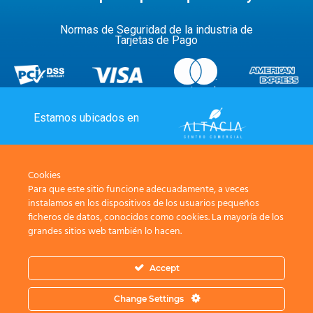
Normas de Seguridad de la industria de
Tarjetas de Pago
Estamos ubicados en
Cookies
Para que este sitio funcione adecuadamente, a veces
Sealand es una marca de Ventura Entertainment
instalamos en los dispositivos de los usuarios pequeños
Otros Parques
ficheros de datos, conocidos como cookies. La mayoría de los
grandes sitios web también lo hacen.
Accept
© Sealand. Todos los derechos reservados
Change Settings
Términos y Condiciones
Aviso de Privacidad
Contáctanos