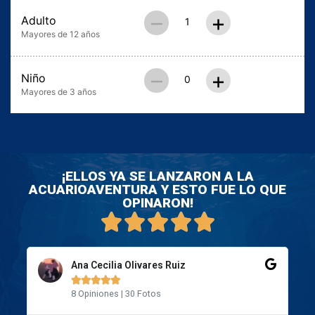
–
+
Adulto
Mayores de 12 años
–
+
Niño
Mayores de 3 años
¡ELLOS YA SE LANZARON A LA
ACUARIOAVENTURA Y ESTO FUE LO QUE
OPINARON!
Ruben Rocha





43 Opiniones | 370 Fotos