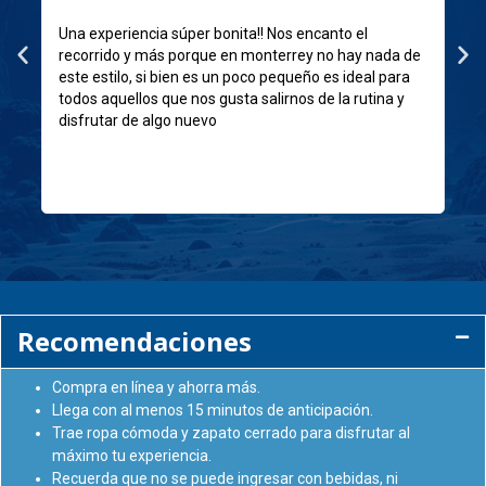
Muy padre para pasar un día en familia, la experiencia
E
e
con los pingüinos mis hijos la disfrutaron. Hay varias
a
atracción en la área, el simulador, los puentes
L
colgantes, el resbaladero, la nieve,......El acceso esmuy
T
facil de llegar.
d
Recomendaciones
Compra en línea y ahorra más.
Llega con al menos 15 minutos de anticipación.
Trae ropa cómoda y zapato cerrado para disfrutar al
máximo tu experiencia.
Recuerda que no se puede ingresar con bebidas, ni